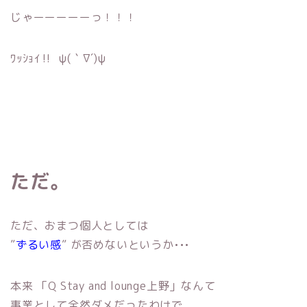
じゃーーーーーっ！！！
ﾜｯｼｮｲ‼︎ ψ(｀∇´)ψ
ただ。
ただ、おまつ個人としては
”
ずるい感
” が否めないというか•••
本来 「Q Stay and lounge上野」なんて
事業として全然ダメだったわけで、