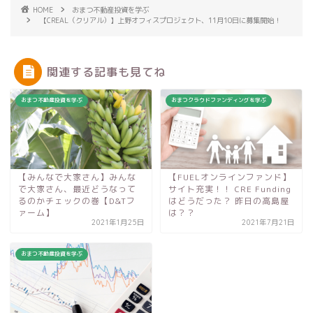
HOME
おまつ不動産投資を学ぶ
【CREAL（クリアル）】上野オフィスプロジェクト、11月10日に募集開始！
関連する記事も見てね
おまつ不動産投資を学ぶ
おまつクラウドファンディングを学ぶ
【みんなで大家さん】みんな
【FUELオンラインファンド】
で大家さん、最近どうなって
サイト充実！！ CRE Funding
るのかチェックの巻【D&Tフ
はどうだった？ 昨日の高島屋
ァーム】
は？？
2021年1月25日
2021年7月21日
おまつ不動産投資を学ぶ