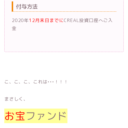
付与方法
2020年
12月末日までに
CREAL投資口座へご入
金
こ、こ、こ、これは•••！！！
まさしく、
お宝
ファンド