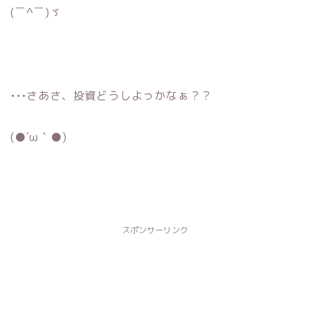
(￣^￣)ゞ
•••さあさ、投資どうしよっかなぁ？？
(●´ω｀●)
スポンサーリンク