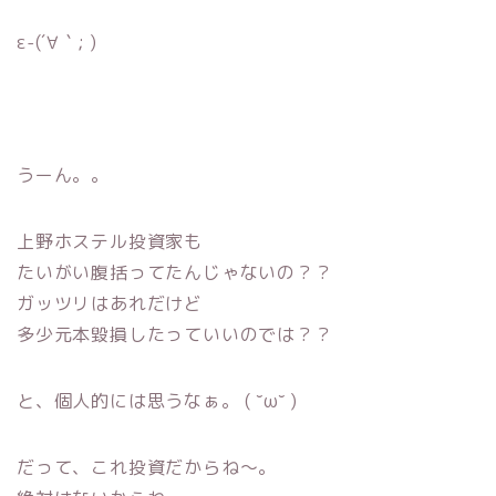
ε-(´∀｀; )
うーん。。
上野ホステル投資家も
たいがい腹括ってたんじゃないの？？
ガッツリはあれだけど
多少元本毀損したっていいのでは？？
と、個人的には思うなぁ。 ( ˘ω˘ )
だって、これ投資だからね〜。