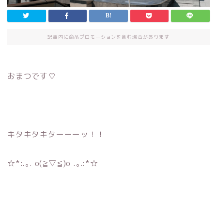
記事内に商品プロモーションを含む場合があります
おまつです♡
キタキタキターーーッ！！
☆*:.｡. o(≧▽≦)o .｡.:*☆