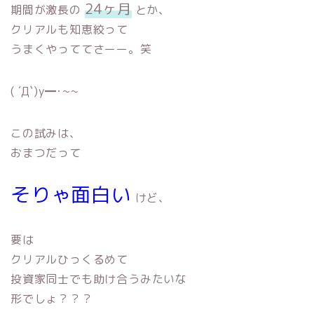
24ヶ月
期間が激長の
とか、
クリアルも知恵絞って
うまくやっててさーー。笑
( ´Д`)y━･~~
この試みは、
おまつだって
そりゃ面白い
けど、
要は
クリアルひっくるめて
投資家同士でも助け合うみたいな
形でしょ？？？