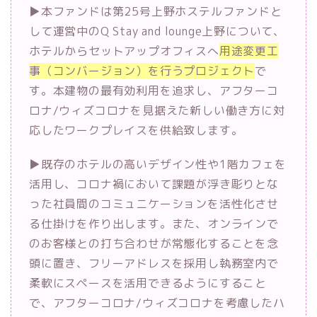
▶︎本ファンドは第25号上野ホステルファンドと
して運営中のQ Stay and lounge上野について、
ホテルからセットアップオフィスへ
用途変更工
事（コンバージョン）を行うプロジェクト
で
す。本建物の最有効利用を追求し、アフターコ
ロナ/ウィズコロナを見据えた新しい働き方に対
応したワークプレイスを供給致します。
▶︎既存のホテルの高いデザイン性や1階カフェを
活用し、コロナ禍において課題が浮き彫りとな
った社員間のコミュニケーションを活性化させ
る仕掛けを作り出します。また、オンラインで
のお客様との打ち合わせが常態化することを念
頭に置き、フリーアドレスを採用し執務室内で
柔軟にスペースを活用できるようにすること
で、アフターコロナ/ウィズコロナを考慮したハ