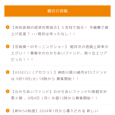
最近の投稿
【岸田首相の経済対策指示】５本柱で指示！ 予備費で賃
上げ促進？ •••現状は待ったなし！！
【羽鳥慎一のモーニングショー】 軽井沢の地価上昇率が
エグい！！募集中のわかちあいファンド、南ヶ丘エリア
だった！！！
【ASSECLI（アセクリ）】神奈川県川崎市#35ファンド
は 9月19日(火) 18時から 募集開始！！
【わかちあいファンド】わかちあいファンドPJ南軽井沢
第Ⅱ期 、9月4日（月）お昼12時から募集開始！！
【新NISA制度】2024年1月から導入される 新しい