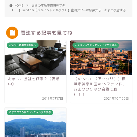
HOME
おまつ不動産投資を学ぶ
【 Jointo α（ジョイントアルファ）】豊洲タワーの結果から、おまつ反省する
関連する記事も見てね
おまつ不動産投資を学ぶ
おまつクラウドファンディングを学ぶ
おまつ、会社を作る？（妄想
【ASSECLI（アセクリ）】横
中）
浜市神奈川区＃15ファンド、
おまつクリック合戦に勝
利！！
2019年7月7日
2021年10月20日
おまつクラウドファンディングを学ぶ