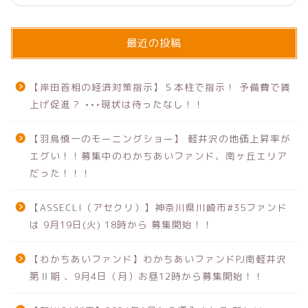
最近の投稿
【岸田首相の経済対策指示】５本柱で指示！ 予備費で賃
上げ促進？ •••現状は待ったなし！！
【羽鳥慎一のモーニングショー】 軽井沢の地価上昇率が
エグい！！募集中のわかちあいファンド、南ヶ丘エリア
だった！！！
【ASSECLI（アセクリ）】神奈川県川崎市#35ファンド
は 9月19日(火) 18時から 募集開始！！
【わかちあいファンド】わかちあいファンドPJ南軽井沢
第Ⅱ期 、9月4日（月）お昼12時から募集開始！！