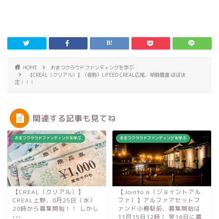
HOME
おまつクラウドファンディングを学ぶ
【CREAL（クリアル）】（仮称）LIFEED CREAL広尾、早期償還 ほぼ決
定！！！
関連する記事も見てね
おまつクラウドファンディングを学ぶ
おまつクラウドファンディングを学ぶ
【CREAL（クリアル）】
【Jointo α（ジョイントアル
CREAL上野、8月25日（水）
ファ）】アルファアセットフ
20時から募集開始！！ しかし
ァンド小樽駅前、募集開始は
•••
11月15日12時！ 翌16日に募