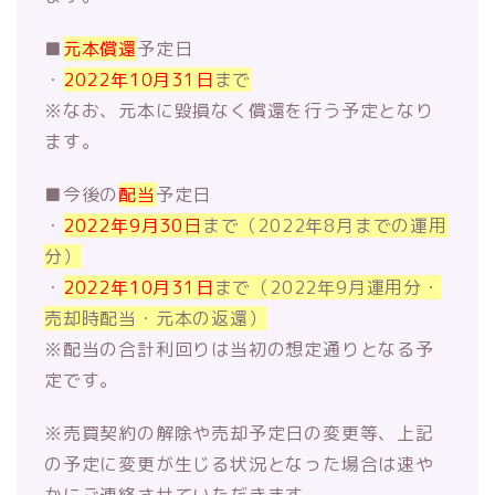
■
元本償還
予定日
・
2022年10月31日
まで
※なお、元本に毀損なく償還を行う予定となり
ます。
■今後の
配当
予定日
・
2022年9月30日
まで（2022年8月までの運用
分）
・
2022年10月31日
まで（2022年9月運用分・
売却時配当・元本の返還）
※配当の合計利回りは当初の想定通りとなる予
定です。
※売買契約の解除や売却予定日の変更等、
上記
の予定に変更が生じる状況となった場合は速や
かにご連絡させ
ていただきます。