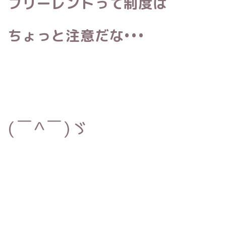
フリーレントって制度は
ちょっと注意だな•••
(￣^￣)ゞ