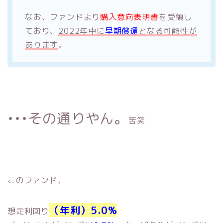
なお、ファンドより
購入意向表明書
を受領し
ており、
2022年中に
早期償還
となる可能性が
あります
。
•••その通りやん。
苦笑
このファンド、
（年利）
5.0
%
想定利回り