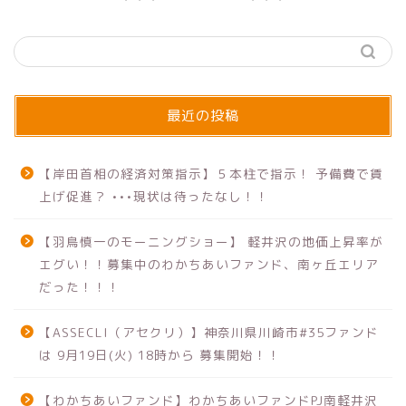
最近の投稿
【岸田首相の経済対策指示】５本柱で指示！ 予備費で賃
上げ促進？ •••現状は待ったなし！！
【羽鳥慎一のモーニングショー】 軽井沢の地価上昇率が
エグい！！募集中のわかちあいファンド、南ヶ丘エリア
だった！！！
【ASSECLI（アセクリ）】神奈川県川崎市#35ファンド
は 9月19日(火) 18時から 募集開始！！
【わかちあいファンド】わかちあいファンドPJ南軽井沢