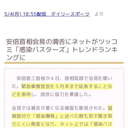
5/4(月) 18:55配信 デイリースポーツ
より
安倍首相会見の滑舌にネットがツッコ
ミ「感染バスターズ」トレンドランキ
ングに
安倍晋三首相が４日、首相官邸で会見を開い
た。
緊急事態宣言を５月末まで延長することな
どを表明
し、国民に協力を要請した。
会見では滑舌が悪くなる場面も散見された。
冒
頭部分で「感染爆発」と述べた際も若干聞き取
りにくい発音となり、ネット上では「感染バス