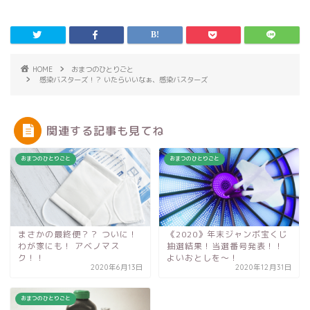
HOME
おまつのひとりごと
感染バスターズ！？ いたらいいなぁ、感染バスターズ
関連する記事も見てね
おまつのひとりごと
おまつのひとりごと
まさかの最終便？？ ついに！
《2020》年末ジャンボ宝くじ
わが家にも！ アベノマス
抽選結果！当選番号発表！！
ク！！
よいおとしを〜！
2020年6月13日
2020年12月31日
おまつのひとりごと