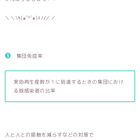
＼＼\٩(๑`^´๑)۶//／／
❸
集団免疫率
実効再生産数が１に到達するときの集団におけ
る既感染者の比率
人と人との接触を減らすなどの対策で