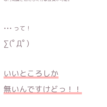
••• って！
∑(ﾟДﾟ)
いいところしか
無いんですけどっ！！