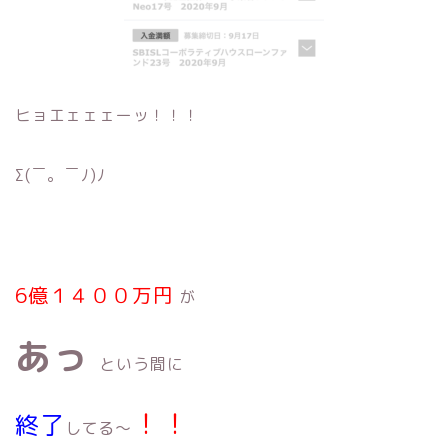
ヒョエェェェーッ！！！
Σ(￣。￣ﾉ)ﾉ
6億１４００万円
が
あっ
という間に
！！
終了
してる〜