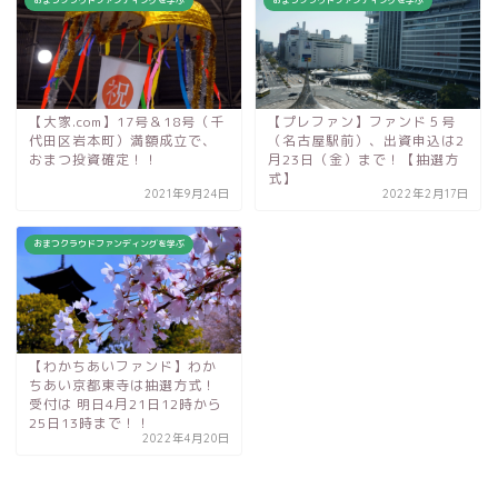
【大家.com】17号＆18号（千
【プレファン】ファンド５号
代田区岩本町）満額成立で、
（名古屋駅前）、出資申込は2
おまつ投資確定！！
月23日（金）まで！【抽選方
式】
2021年9月24日
2022年2月17日
おまつクラウドファンディングを学ぶ
【わかちあいファンド】わか
ちあい京都東寺は抽選方式！
受付は 明日4月21日12時から
25日13時まで！！
2022年4月20日