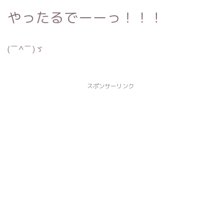
やったるでーーっ！！！
(￣^￣)ゞ
スポンサーリンク