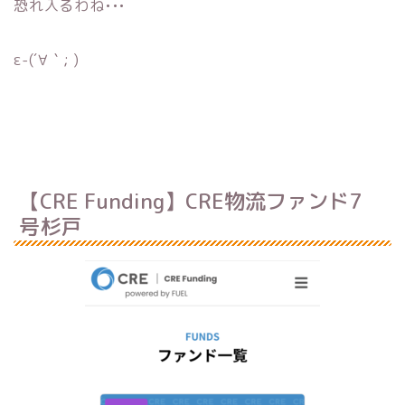
恐れ入るわね•••
ε-(´∀｀; )
【CRE Funding】CRE物流ファンド7
号杉戸