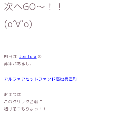
次へGO〜！！
(о´∀`о)
明日は
Jointo α
の
募集があるし、
アルファアセットファンド高松兵庫町
おまつは
このクリック合戦に
賭けるつもりよっ！！