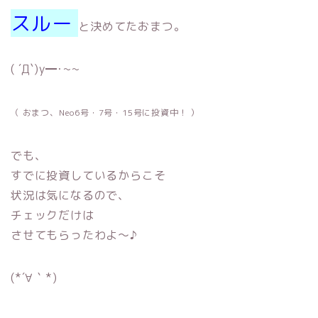
スルー
と決めてたおまつ。
( ´Д`)y━･~~
（ おまつ、Neo6号・7号・15号に投資中！ ）
でも、
すでに投資しているからこそ
状況は気になるので、
チェックだけは
させてもらったわよ〜♪
(*´∀｀*)