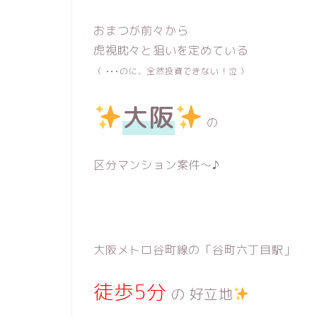
おまつが前々から
虎視眈々と狙いを定めている
（ •••のに、全然投資できない！泣 ）
大阪
の
区分マンション案件〜♪
大阪メトロ谷町線の「谷町六丁目駅」
徒歩5分
の 好立地