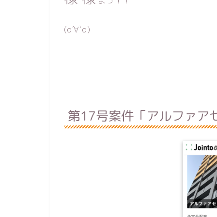
よっ！！
(о´∀`о)
第17号案件「アルファア