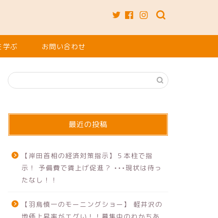
を学ぶ
お問い合わせ
最近の投稿
【岸田首相の経済対策指示】５本柱で指
示！ 予備費で賃上げ促進？ •••現状は待っ
たなし！！
【羽鳥慎一のモーニングショー】 軽井沢の
地価上昇率がエグい！！募集中のわかちあ