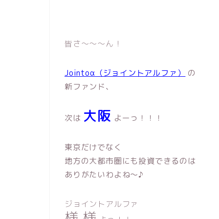
皆さ〜〜〜ん！
Jointoα（ジョイントアルファ）
の
新ファンド、
大阪
次は
よーっ！！！
東京だけでなく
地方の大都市圏にも投資できるのは
ありがたいわよね〜♪
ジョイントアルファ
様 様