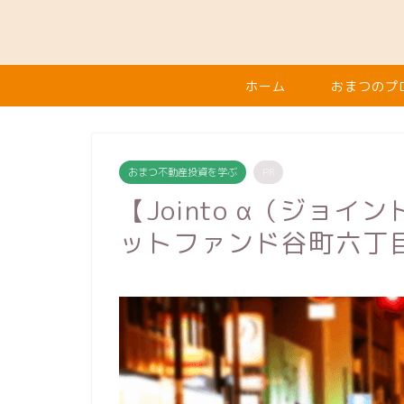
ホーム
おまつのプ
おまつ不動産投資を学ぶ
PR
【Jointo α（ジョ
ットファンド谷町六丁目