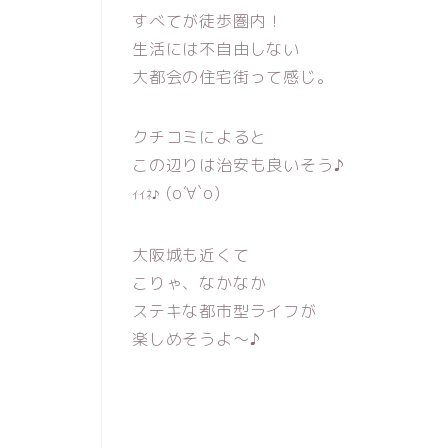
すべてが徒歩圏内！
生活には不自由しない
大都会の住宅街って感じ。
クチコミによると
この辺りは治安も良いそう♪
(о´∀`о)
ｲｲﾈ♪
大阪城も近くて
こりゃ、なかなか
ステキな都市型ライフが
楽しめそうよ〜♪