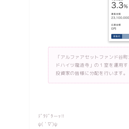
「アルファアセットファンド谷町
ドハイツ龍造寺」の１室を運用す
投資家の皆様に分配を行います。
ﾃﾞﾀﾃﾞﾀーｯ‼︎
ψ(｀∇´)ψ