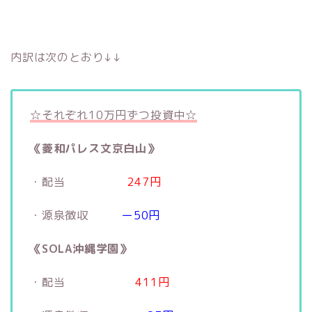
内訳は次のとおり↓↓
☆それぞれ10万円ずつ投資中☆
《菱和パレス文京白山》
・配当
247円
・源泉徴収
ー50円
《SOLA沖縄学園》
・配当
411円