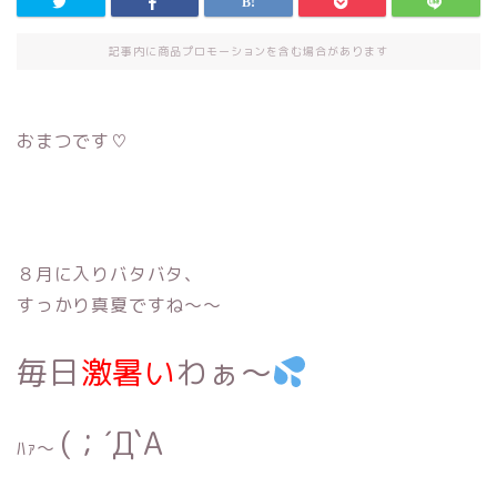
記事内に商品プロモーションを含む場合があります
おまつです♡
８月に入りバタバタ、
すっかり真夏ですね〜〜
毎日
激暑い
わぁ〜
(；´Д`A
ﾊｧ〜