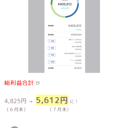
総利益合計
が
5,612円
4,825円
→
に！
（６月末） （７月末）