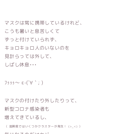
マスクは常に携帯しているけれど、
こうも暑いと息苦しくて
ずっと付けていられず、
キョロキョロ人のいないのを
見計らっては外して、
しばし休息•••
ﾌｩｩｩ〜 ε-(´∀｀; )
マスクの付けたり外したりって、
新型コロナ感染者も
増えてきているし、
（ 滋賀県ではいくつかクラスターが発生！ (>_<) ）