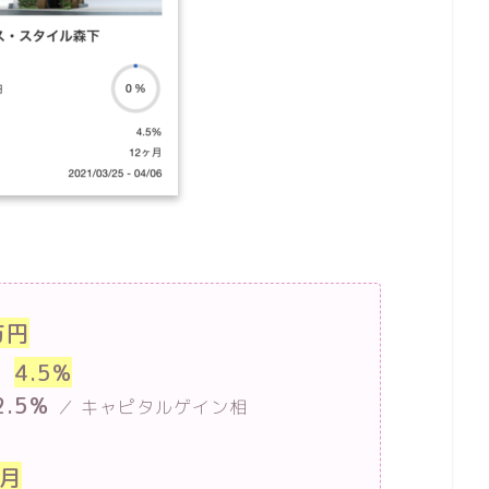
万円
：
4.5%
2.5%
／ キャピタルゲイン相
ヶ月