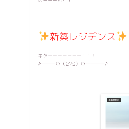
なーーーんと！
新築レジデンス
キターーーーーーー！！！
♪───Ｏ（≧∇≦）Ｏ────♪