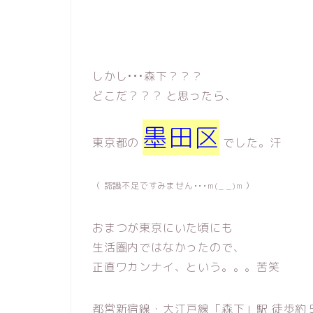
しかし•••森下？？？
どこだ？？？ と思ったら、
墨田区
東京都の
でした。汗
（ 認識不足ですみません•••m(_ _)m ）
おまつが東京にいた頃にも
生活圏内ではなかったので、
正直ワカンナイ、という。。。苦笑
都営新宿線・大江戸線「森下」駅 徒歩約