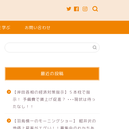
を学ぶ
お問い合わせ
最近の投稿
【岸田首相の経済対策指示】５本柱で指
示！ 予備費で賃上げ促進？ •••現状は待っ
たなし！！
【羽鳥慎一のモーニングショー】 軽井沢の
地価上昇率がエグい！！募集中のわかちあ