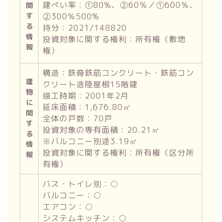
建ぺい率：①80%、➁60％／①600％、
関
す
➁300％500%
る
持分：2021/148820
情
投資対象に関する権利：所有権（敷地
報
権）
構造：鉄骨鉄筋コンクリート・鉄筋コン
建
クリート造陸屋根15階建
物
竣工時期：2001年2月
に
延床面積：1,676.80㎡
関
全体の戸数：70戸
す
投資対象の専有面積：20.21㎡
る
※バルコニー別途3.19㎡
情
投資対象に関する権利：所有権（区分所
報
有権）
バス・トイレ別：○
バルコニー：○
エアコン：○
システムキッチン：○