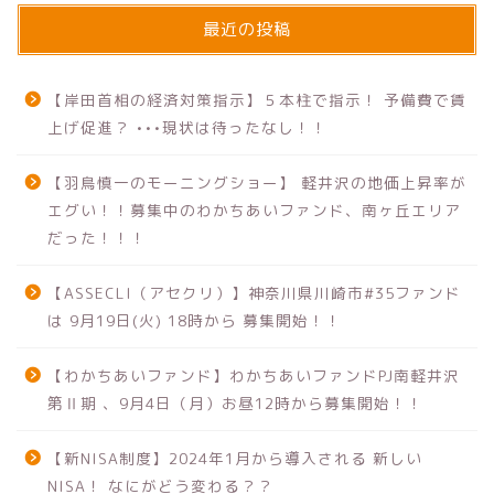
最近の投稿
【岸田首相の経済対策指示】５本柱で指示！ 予備費で賃
上げ促進？ •••現状は待ったなし！！
【羽鳥慎一のモーニングショー】 軽井沢の地価上昇率が
エグい！！募集中のわかちあいファンド、南ヶ丘エリア
だった！！！
【ASSECLI（アセクリ）】神奈川県川崎市#35ファンド
は 9月19日(火) 18時から 募集開始！！
【わかちあいファンド】わかちあいファンドPJ南軽井沢
第Ⅱ期 、9月4日（月）お昼12時から募集開始！！
【新NISA制度】2024年1月から導入される 新しい
NISA！ なにがどう変わる？？