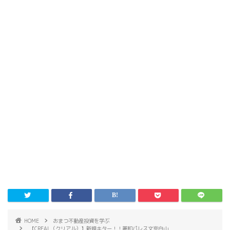
HOME
おまつ不動産投資を学ぶ
【CREAL（クリアル）】新規キター！！菱和パレス文京白山