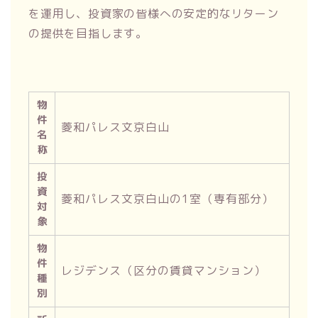
を運用し、投資家の皆様への安定的なリターン
の提供を目指します。
物
件
菱和パレス文京白山
名
称
投
資
菱和パレス文京白山の1室（専有部分）
対
象
物
件
レジデンス（区分の賃貸マンション）
種
別