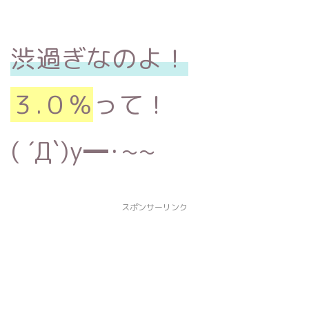
渋過ぎなのよ！
３.０％
って！
( ´Д`)y━･~~
スポンサーリンク