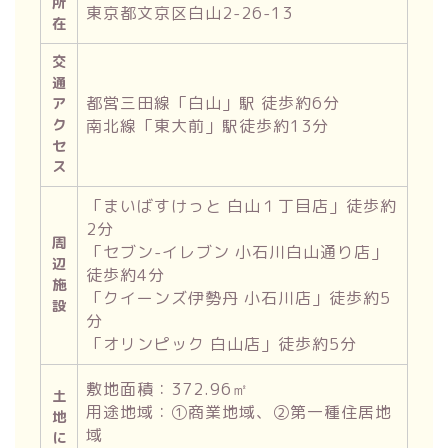
所
東京都文京区白山2-26-13
在
交
通
都営三田線「白山」駅 徒歩約6分
ア
ク
南北線「東大前」駅徒歩約13分
セ
ス
「まいばすけっと 白山１丁目店」徒歩約
2分
周
「セブン-イレブン 小石川白山通り店」
辺
徒歩約4分
施
「クイーンズ伊勢丹 小石川店」徒歩約5
設
分
「オリンピック 白山店」徒歩約5分
敷地面積：372.96㎡
土
用途地域：①商業地域、②第一種住居地
地
域
に