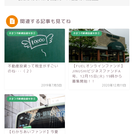
関連する記事も見てね
おまつ不動産投資を学ぶ
おまつ不動産投資を学ぶ
不動産投資って税金がすごい
【FUELオンラインファンド】
のね･･･（２）
JINUSHIビジネスファンドA
号、12月15日(火) 19時から
募集開始！！
2019年7月3日
2020年12月11日
おまつ不動産投資を学ぶ
【わかちあいファンド】今夏