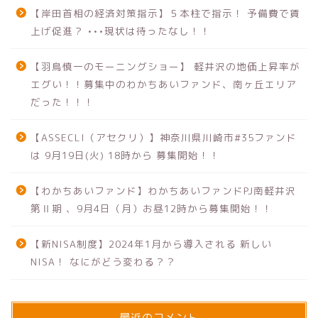
【岸田首相の経済対策指示】５本柱で指示！ 予備費で賃
上げ促進？ •••現状は待ったなし！！
【羽鳥慎一のモーニングショー】 軽井沢の地価上昇率が
エグい！！募集中のわかちあいファンド、南ヶ丘エリア
だった！！！
【ASSECLI（アセクリ）】神奈川県川崎市#35ファンド
は 9月19日(火) 18時から 募集開始！！
【わかちあいファンド】わかちあいファンドPJ南軽井沢
第Ⅱ期 、9月4日（月）お昼12時から募集開始！！
【新NISA制度】2024年1月から導入される 新しい
NISA！ なにがどう変わる？？
最近のコメント