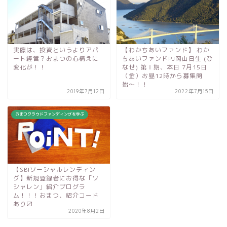
実際は、投資というよりアパ
【わかちあいファンド】 わか
ート経営？おまつの心構えに
ちあいファンドPJ岡山日生 (ひ
変化が！！
なせ) 第Ⅰ期、本日 7月15日
（金）お昼12時から募集開
始〜！！
2019年7月12日
2022年7月15日
おまつクラウドファンディングを学ぶ
【SBIソーシャルレンディン
グ】新規登録者にお得な「ソ
シャレン」紹介プログラ
ム！！！おまつ、紹介コード
あり〼
2020年8月2日