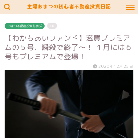
主婦おまつの初心者不動産投資日記
おまつ不動産投資を学ぶ
PR
【わかちあいファンド】滋賀プレミア
ムの５号、瞬殺で終了〜！ １月には６
号もプレミアムで登場！
2020年12月25日