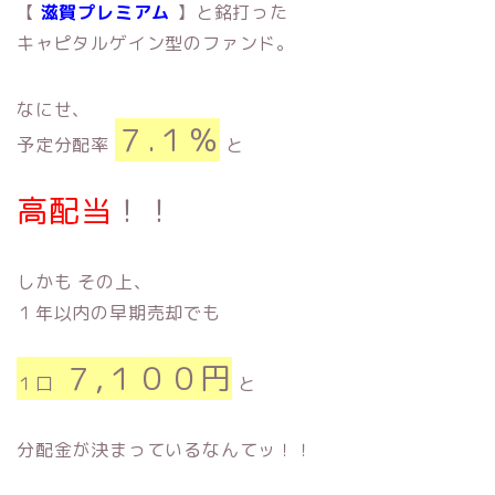
【
滋賀プレミアム
】と銘打った
キャピタルゲイン型のファンド。
なにせ、
７.１％
予定分配率
と
高配当
！！
しかも その上、
１年以内の早期売却でも
７,１００円
１口
と
分配金が決まっているなんてッ！！