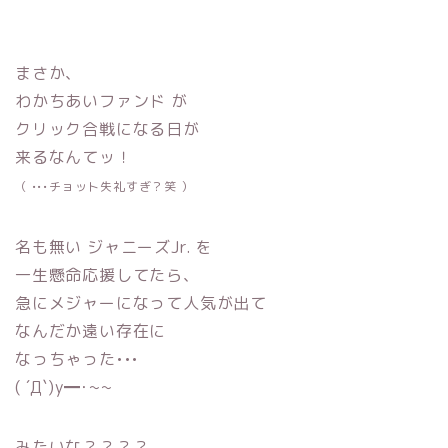
まさか、
わかちあいファンド が
クリック合戦になる日が
来るなんてッ！
（ •••チョット失礼すぎ？笑 ）
名も無い ジャニーズJr. を
一生懸命応援してたら、
急にメジャーになって人気が出て
なんだか遠い存在に
なっちゃった•••
( ´Д`)y━･~~
みたいな？？？？