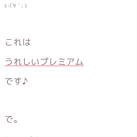
ε-(´∀｀; )
これは
うれしい
プレミアム
です♪
で。