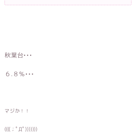
秋葉台•••
６.８％•••
マジか！！
((((；ﾟДﾟ)))))))