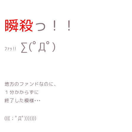
瞬殺
っ！！
∑(ﾟДﾟ)
ﾌｧｯ‼︎
地方のファンドなのに、
１分かからずに
終了した模様•••
((((；ﾟДﾟ)))))))