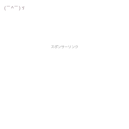
(￣^￣)ゞ
スポンサーリンク