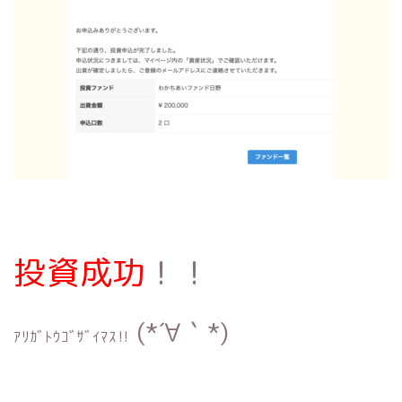
投資成功
！！
(*´∀｀*)
ｱﾘｶﾞﾄｳｺﾞｻﾞｲﾏｽ‼︎