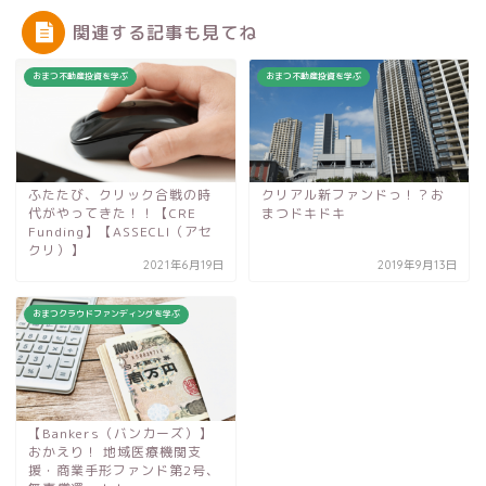
関連する記事も見てね
おまつ不動産投資を学ぶ
おまつ不動産投資を学ぶ
ふたたび、クリック合戦の時
クリアル新ファンドっ！？お
代がやってきた！！【CRE
まつドキドキ
Funding】【ASSECLI（アセ
クリ）】
2021年6月19日
2019年9月13日
おまつクラウドファンディングを学ぶ
【Bankers（バンカーズ）】
おかえり！ 地域医療機関支
援・商業手形ファンド第2号、