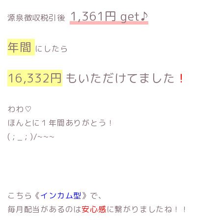
1,361円 get♪
源泉徴収税引後
年間
にしたら
16,332円
もいただけてました
！
わわ♡
ほんとに１年間ありがとう！
( ; _ ; )/~~~
こちら《
インカム型
》で、
毎月配当があるのは
安心感
に繋がりましたね！！