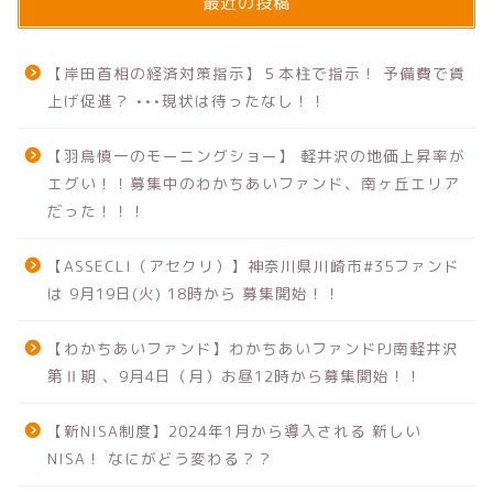
最近の投稿
【岸田首相の経済対策指示】５本柱で指示！ 予備費で賃
上げ促進？ •••現状は待ったなし！！
【羽鳥慎一のモーニングショー】 軽井沢の地価上昇率が
エグい！！募集中のわかちあいファンド、南ヶ丘エリア
だった！！！
【ASSECLI（アセクリ）】神奈川県川崎市#35ファンド
は 9月19日(火) 18時から 募集開始！！
【わかちあいファンド】わかちあいファンドPJ南軽井沢
第Ⅱ期 、9月4日（月）お昼12時から募集開始！！
【新NISA制度】2024年1月から導入される 新しい
NISA！ なにがどう変わる？？