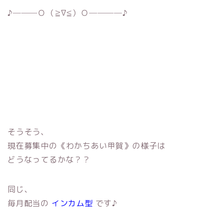
♪───Ｏ（≧∇≦）Ｏ────♪
そうそう、
現在募集中の《わかちあい甲賀》の様子は
どうなってるかな？？
同じ、
毎月配当の
インカム型
です♪