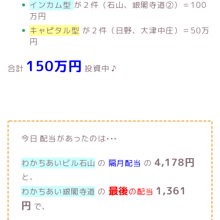
インカム型
が２件（石山、銀閣寺道②）＝100
万円
キャピタル型
が２件（日野、大津中庄）＝50万
円
150万円
合計
投資中 ♪
今日 配当があったのは•••
4,178円
わかちあいビル石山
の
隔月配当
の
と、
最後
1,361
わかちあい銀閣寺道
の
の配当
円
で、