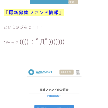
「
最新募集ファンド情報
」
というタブをっ！！！
((((；ﾟДﾟ)))))))
ｳｿ〜ｯ⁉︎