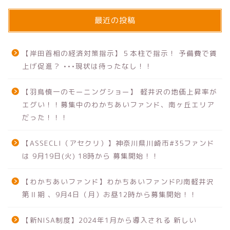
最近の投稿
【岸田首相の経済対策指示】５本柱で指示！ 予備費で賃
上げ促進？ •••現状は待ったなし！！
【羽鳥慎一のモーニングショー】 軽井沢の地価上昇率が
エグい！！募集中のわかちあいファンド、南ヶ丘エリア
だった！！！
【ASSECLI（アセクリ）】神奈川県川崎市#35ファンド
は 9月19日(火) 18時から 募集開始！！
【わかちあいファンド】わかちあいファンドPJ南軽井沢
第Ⅱ期 、9月4日（月）お昼12時から募集開始！！
【新NISA制度】2024年1月から導入される 新しい