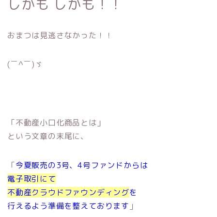
しかも しかも！！
おまつは見逃さなかった！！
(￣^￣)ゞ
「不動産小口化商品とは」
という文章の末尾に、
「
今夏販売の3号、4号ファンドからは
電子取引にて
不動産クラウドファウンディング
を
行えるよう準備を整えております
」