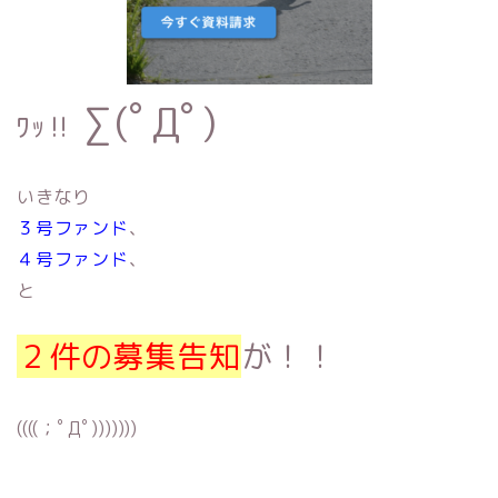
∑(ﾟДﾟ)
ﾜｯ‼︎
いきなり
３号ファンド
、
４号ファンド
、
と
２件の募集告知
が！！
((((；ﾟДﾟ)))))))