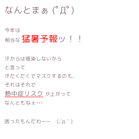
なんとまぁ (ﾟДﾟ)
今年は
猛暑予報
ッ！！
相当な
汗からは感染しないから
と言って
汗だくだくでマスクするのも、
それはそれで
熱中症リスク
が上がって
なんともねぇ•••
困ったもんだわーー (;´д｀)