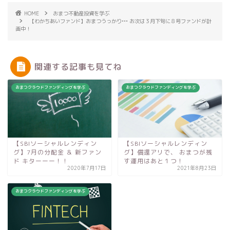
HOME
おまつ不動産投資を学ぶ
【わかちあいファンド】おまつうっかり••• お次は３月下旬に８号ファンドが計
画中！
関連する記事も見てね
おまつクラウドファンディングを学ぶ
おまつクラウドファンディングを学ぶ
【SBIソーシャルレンディン
【SBIソーシャルレンディン
グ】7月の分配金 ＆ 新ファン
グ】償還アリで、 おまつが残
ド キターーー！！
す運用はあと１つ！
2020年7月17日
2021年8月23日
おまつクラウドファンディングを学ぶ