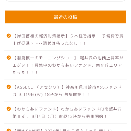
最近の投稿
【岸田首相の経済対策指示】５本柱で指示！ 予備費で賃
上げ促進？ •••現状は待ったなし！！
【羽鳥慎一のモーニングショー】 軽井沢の地価上昇率が
エグい！！募集中のわかちあいファンド、南ヶ丘エリア
だった！！！
【ASSECLI（アセクリ）】神奈川県川崎市#35ファンド
は 9月19日(火) 18時から 募集開始！！
【わかちあいファンド】わかちあいファンドPJ南軽井沢
第Ⅱ期 、9月4日（月）お昼12時から募集開始！！
【新NISA制度】2024年1月から導入される 新しい