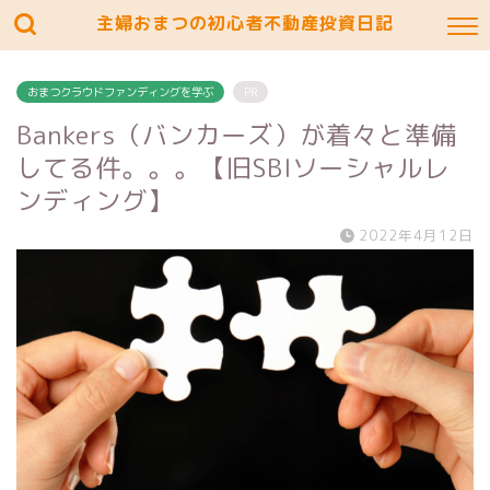
主婦おまつの初心者不動産投資日記
おまつクラウドファンディングを学ぶ
PR
Bankers（バンカーズ）が着々と準備
してる件。。。【旧SBIソーシャルレ
ンディング】
2022年4月12日