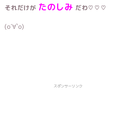
たのしみ
それだけが
だわ♡♡♡
(о´∀`о)
スポンサーリンク