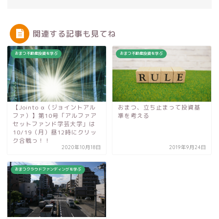
関連する記事も見てね
おまつ不動産投資を学ぶ
おまつ不動産投資を学ぶ
【Jointo α（ジョイントアル
おまつ、立ち止まって投資基
ファ）】第10号「アルファア
準を考える
セットファンド学芸大学」は
10/19（月）昼12時にクリッ
ク合戦っ！！
2020年10月18日
2019年9月24日
おまつクラウドファンディングを学ぶ