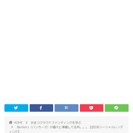
HOME
おまつクラウドファンディングを学ぶ
Bankers（バンカーズ）が着々と準備してる件。。。【旧SBIソーシャルレンデ
ィング】