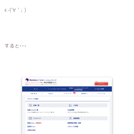
ε-(´∀｀; )
すると•••