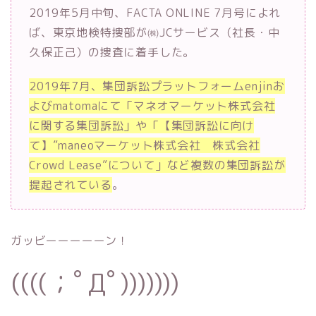
2019年5月中旬、FACTA ONLINE 7月号によれ
ば、東京地検特捜部が㈱JCサービス（社長・中
久保正己）の捜査に着手した。
2019年7月、集団訴訟プラットフォームenjinお
よびmatomaにて「マネオマーケット株式会社
に関する集団訴訟」や「【集団訴訟に向け
て】”maneoマーケット株式会社 株式会社
Crowd Lease”について」など複数の集団訴訟が
提起されている
。
ガッビーーーーーン！
((((；ﾟДﾟ)))))))