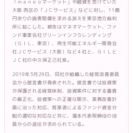
「ｍａｎｅｏマーケット」や融資を受けていた
大阪 西区の「ＪＣサービス」などに対し、11億
円余りの損害賠償を求める訴えを東京地方裁判
所に起こした。被告はマネオマーケット、ファ
ンド事業会社グリーンインフラレンディング
（ＧＩＬ、東京）、再生可能エネルギー開発会
社ＪＣサービス（大阪）など４社と、ＧＩＬと
ＪＣ社の中久保正己社長。
2019年3月29日、同社が組織した経営改善委員
会から提言書が発表された。提言書では投資家
が保護される経営体制、投資案件に対する審査
の厳正化、投資家への正確な開示、業務改善計
画に沿った対応、営業者によるファンド資金分
配の適切な対応など共に、瀧本代表取締役の役
員からの退任が求められている。