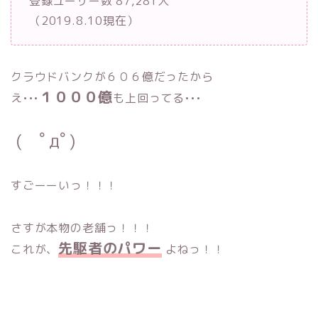
登録ユーザー数 87,281人
（2019.8.10現在）
クラウドバンクが６０６億だったから
１０００億
え•••
も上回ってる•••
( ﾟдﾟ)
すごーーいっ！！！
さすが本物の老舗っ！！！
先駆者のパワー
これが、
よねっ！！