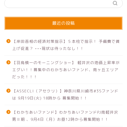
最近の投稿
【岸田首相の経済対策指示】５本柱で指示！ 予備費で賃
上げ促進？ •••現状は待ったなし！！
【羽鳥慎一のモーニングショー】 軽井沢の地価上昇率が
エグい！！募集中のわかちあいファンド、南ヶ丘エリア
だった！！！
【ASSECLI（アセクリ）】神奈川県川崎市#35ファンド
は 9月19日(火) 18時から 募集開始！！
【わかちあいファンド】わかちあいファンドPJ南軽井沢
第Ⅱ期 、9月4日（月）お昼12時から募集開始！！