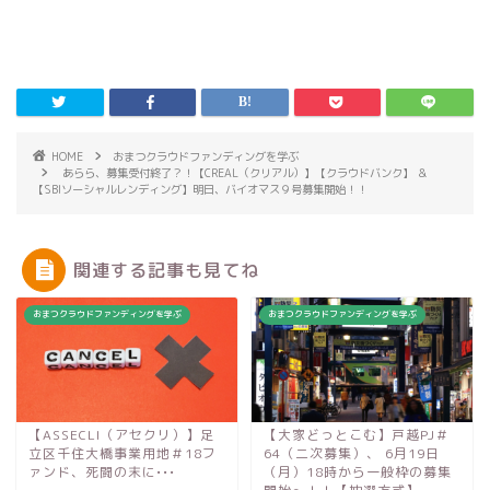
HOME
おまつクラウドファンディングを学ぶ
あらら、募集受付終了？！【CREAL（クリアル）】【クラウドバンク】 ＆
【SBIソーシャルレンディング】明日、バイオマス９号募集開始！！
関連する記事も見てね
おまつクラウドファンディングを学ぶ
おまつクラウドファンディングを学ぶ
【ASSECLI（アセクリ）】足
【大家どっとこむ】戸越PJ＃
立区千住大橋事業用地＃18フ
64（二次募集）、 6月19日
ァンド、死闘の末に•••
（月）18時から一般枠の募集