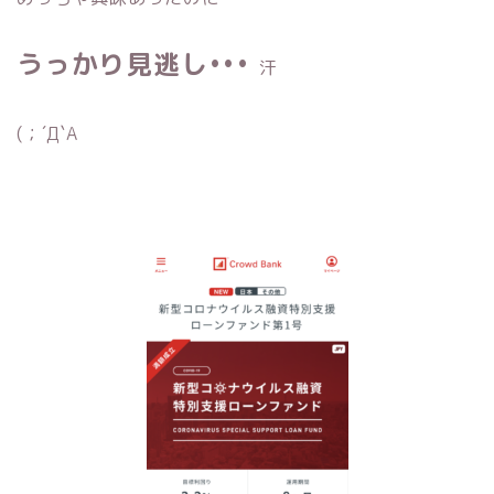
うっかり見逃し•••
汗
(；´Д`A