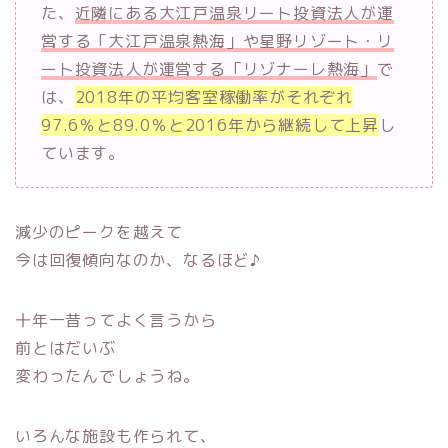
た、
近隣にある大江戸温泉リート投資法人が運
営する「大江戸温泉熱海」や星野リゾート・リ
ート投資法人が運営する「リゾナーレ熱海」
で
は、
2018年の平均客室稼働率がそれぞれ
97.6％と89.0％と2016年から継続して上昇
し
ています。
減少のピークを越えて
今は回復傾向なのか、なるほど♪
十年一昔ってよく言うから
前とはだいぶ
変わったんでしょうね。
いろんな施設も作られて、