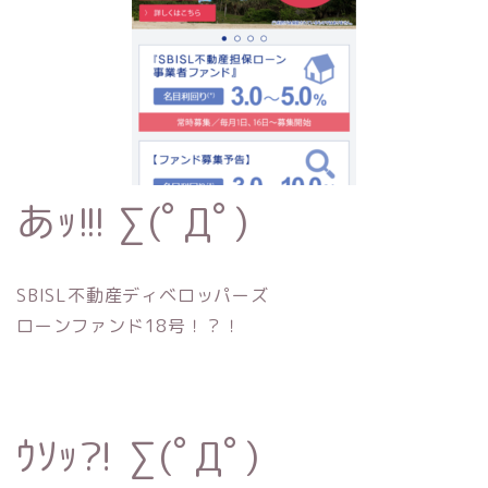
あｯ!!! ∑(ﾟДﾟ)
SBISL不動産ディベロッパーズ
ローンファンド18号！？！
ｳｿｯ⁈ ∑(ﾟДﾟ)