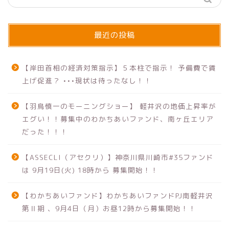
最近の投稿
【岸田首相の経済対策指示】５本柱で指示！ 予備費で賃
上げ促進？ •••現状は待ったなし！！
【羽鳥慎一のモーニングショー】 軽井沢の地価上昇率が
エグい！！募集中のわかちあいファンド、南ヶ丘エリア
だった！！！
【ASSECLI（アセクリ）】神奈川県川崎市#35ファンド
は 9月19日(火) 18時から 募集開始！！
【わかちあいファンド】わかちあいファンドPJ南軽井沢
第Ⅱ期 、9月4日（月）お昼12時から募集開始！！