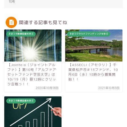
18号
関連する記事も見てね
おまつ不動産投資を学ぶ
おまつクラウドファンディングを学ぶ
【Jointo α（ジョイントアル
【ASSECLI（アセクリ）】千
ファ）】第10号「アルファア
葉県松戸市＃13ファンド、10
セットファンド学芸大学」は
月6日（水）18時から募集開
10/19（月）昼12時にクリッ
始！！
ク合戦っ！！
2020年10月18日
2021年10月3日
おまつ不動産投資を学ぶ