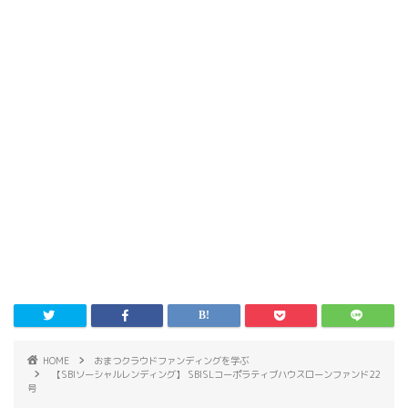
HOME
おまつクラウドファンディングを学ぶ
【SBIソーシャルレンディング】 SBISLコーポラティブハウスローンファンド22
号