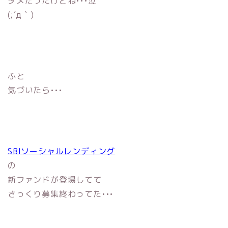
ダメだったけどね•••泣
(;´д｀)
ふと
気づいたら•••
SBIソーシャルレンディング
の
新ファンドが登場してて
さっくり募集終わってた•••