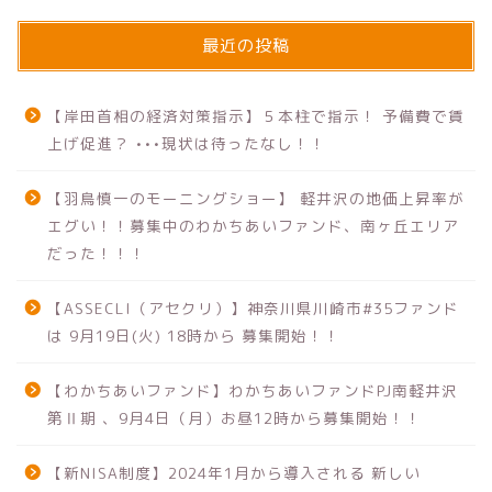
最近の投稿
【岸田首相の経済対策指示】５本柱で指示！ 予備費で賃
上げ促進？ •••現状は待ったなし！！
【羽鳥慎一のモーニングショー】 軽井沢の地価上昇率が
エグい！！募集中のわかちあいファンド、南ヶ丘エリア
だった！！！
【ASSECLI（アセクリ）】神奈川県川崎市#35ファンド
は 9月19日(火) 18時から 募集開始！！
【わかちあいファンド】わかちあいファンドPJ南軽井沢
第Ⅱ期 、9月4日（月）お昼12時から募集開始！！
【新NISA制度】2024年1月から導入される 新しい