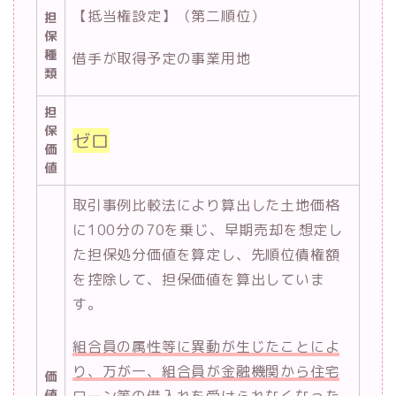
【抵当権設定】（第二順位）
担
保
種
借手が取得予定の事業用地
類
担
保
ゼロ
価
値
取引事例比較法により算出した土地価格
に100分の70を乗じ、早期売却を想定し
た担保処分価値を算定し、先順位債権額
を控除して、担保価値を算出していま
す。
組合員の属性等に異動が生じたことによ
り、万が一、組合員が金融機関から住宅
価
値
ローン等の借入れを受けられなくなった