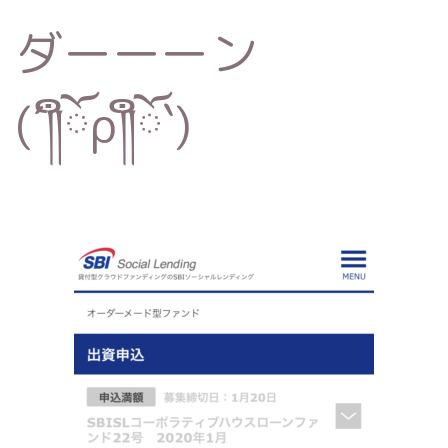
ダーーーン
(´༎ຶོρ༎ຶོ`)