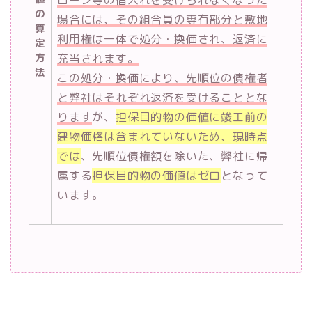
の
場合には、その組合員の専有部分と敷地
算
利用権は一体で処分・換価され、返済に
定
方
充当されます。
法
この処分・換価により、先順位の債権者
と弊社はそれぞれ返済を受けることとな
ります
が、
担保目的物の価値に竣工前の
建物価格は含まれていないため、現時点
では
、先順位債権額を除いた、弊社に帰
属する
担保目的物の価値はゼロ
となって
います。