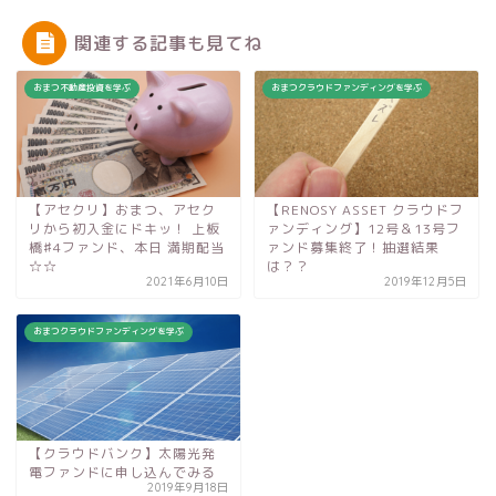
関連する記事も見てね
おまつ不動産投資を学ぶ
おまつクラウドファンディングを学ぶ
【アセクリ】おまつ、アセク
【RENOSY ASSET クラウドフ
リから初入金にドキッ！ 上板
ァンディング】12号＆13号フ
橋♯4ファンド、本日 満期配当
ァンド募集終了！抽選結果
☆☆
は？？
2021年6月10日
2019年12月5日
おまつクラウドファンディングを学ぶ
【クラウドバンク】太陽光発
電ファンドに申し込んでみる
2019年9月18日