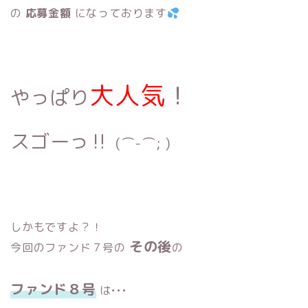
の
応募金額
になっております
大人気
！
やっぱり
スゴーっ‼︎
(⌒-⌒; )
しかもですよ？！
その後
今回のファンド７号の
の
ファンド８号
は•••