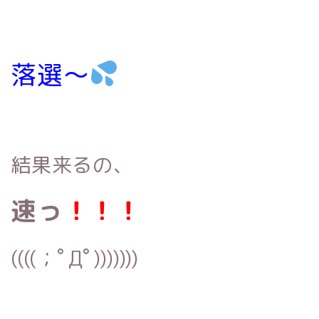
落選〜
結果来るの、
速っ
！！！
((((；ﾟДﾟ)))))))