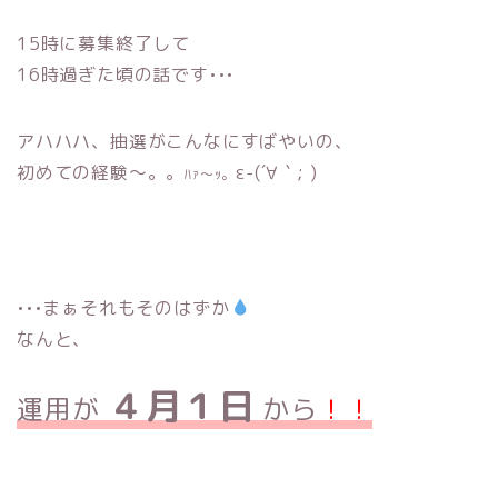
15時に募集終了して
16時過ぎた頃の話です•••
アハハハ、抽選がこんなにすばやいの、
初めての経験〜。。
ε-(´∀｀; )
ﾊｧ〜ｯ。
•••まぁそれもそのはずか
なんと、
４月１日
運用が
から
！！