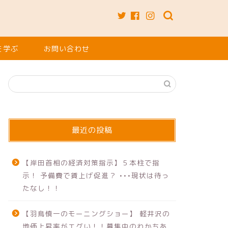
を学ぶ
お問い合わせ
最近の投稿
【岸田首相の経済対策指示】５本柱で指
示！ 予備費で賃上げ促進？ •••現状は待っ
たなし！！
【羽鳥慎一のモーニングショー】 軽井沢の
地価上昇率がエグい！！募集中のわかちあ