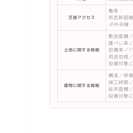
電車：
西武新宿
交通アクセス
JR中央線
敷地面積／
建ぺい率／
容積率／1
土地に関する情報
用途地域
投資対象
構造／鉄骨
竣工時期／
建物に関する情報
延床面積／4
投資対象