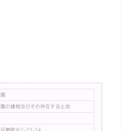
育園
育園の建物及びその所在する土地
区関町北2-23-14