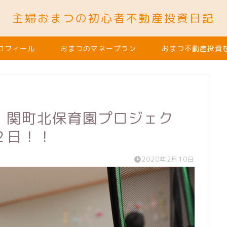
主婦おまつの初心者不動産投資日記
ロフィール
おまつのマネープラン
おまつ不動産投資
）】関町北保育園プロジェク
２日！！
2020年2月10日