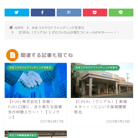
HOME
おまつクラウドファンディングを学ぶ
【CREAL（クリアル）】ざわついた心が落ちつくメールがキターーー！！
関連する記事も見てね
おまつクラウドファンディングを学ぶ
おまつクラウドファンディングを学ぶ
【FUEL株式会社】吉報！
【CREAL（クリアル）】新規
FUEL口座に、また新たな投資
キタ〜！！にじいろ保育園関
先が仲間入り〜！！【シノケ
町北
ン】
2021年6月27日
2020年1月24日
おまつ不動産投資を学ぶ