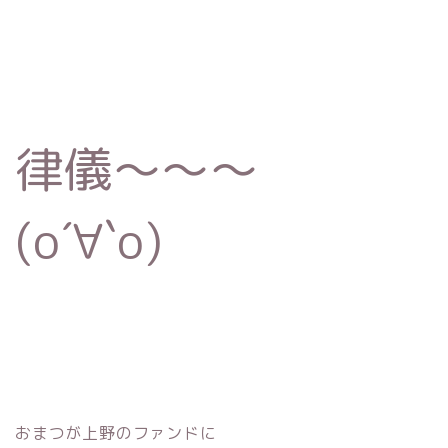
律儀〜〜〜
(о´∀`о)
おまつが上野のファンドに