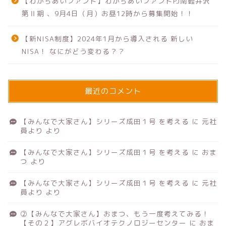
【わかちあいファンド】わかちあいファンドPJ南軽井沢
第Ⅱ期 、9月4日（月）お昼12時から募集開始！！
【新NISA制度】2024年1月から導入される 新しい
NISA！ なにがどう変わる？？
最近のコメント
【みんなで大家さん】シリーズ成田１号 を考える
に
元社
員より
より
【みんなで大家さん】シリーズ成田１号 を考える
に
おま
つ
より
【みんなで大家さん】シリーズ成田１号 を考える
に
元社
員より
より
②【みんなで大家さん】おまつ、もう一度考えてみる！
【その２】アグレボバイオテクノロジーセンター
に
おま