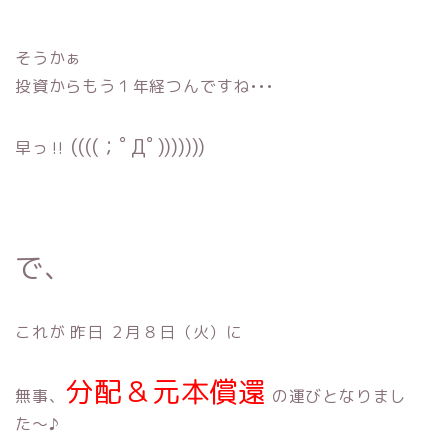
そうかぁ
投資からもう１年経つんですね•••
((((；ﾟДﾟ)))))))
早っ‼︎
で、
これが 昨日 ２月８日（火）に
分配＆元本償還
無事、
の運びとなりまし
た〜♪