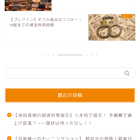
【プレファン】そうか弱点はココか！！
分配までの資金拘束時間
最近の投稿
【岸田首相の経済対策指示】５本柱で指示！ 予備費で賃
上げ促進？ •••現状は待ったなし！！
【羽鳥慎一のモーニングショー】 軽井沢の地価上昇率が