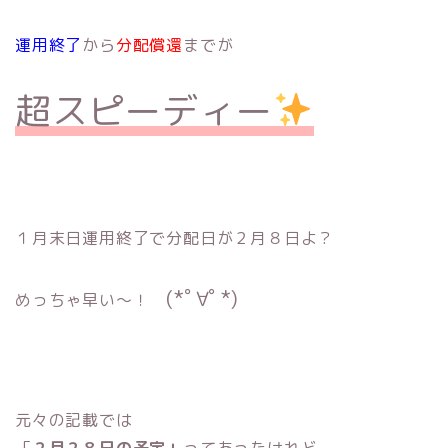
運用終了
から
分配償還
までが
超スピーディー
１月末日運用終了で分配日が２月８日よ？
(*ﾟ∀ﾟ*)
めっちゃ早い〜！
元々の記載では
「
２月２８日の予定」
ってあったけれど、