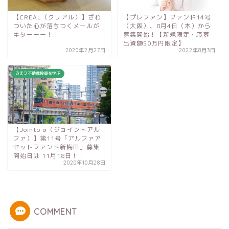
【CREAL（クリアル）】ざわ
【プレファン】ファンド14号
ついた心が落ちつくメールが
（大阪）、8月4日（木）から
キターーー！！
募集開始！【新規限定・応募
出資額50万円限定】
2020年2月27日
2022年8月3日
おまつ不動産投資を学ぶ
【Jointo α（ジョイントアル
ファ）】第11号「アルファア
セットファンド新梅田」募集
開始日は 11月18日！！
2020年10月28日
COMMENT