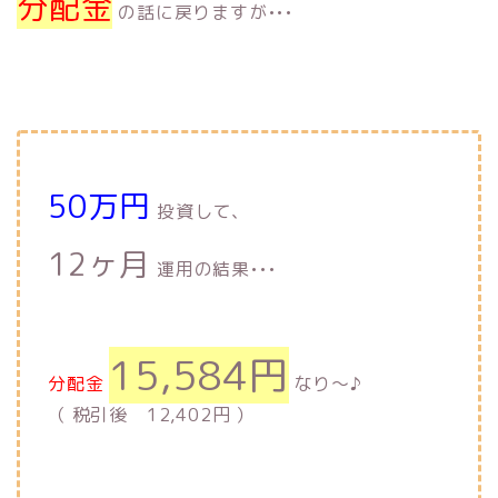
分配金
の話に戻りますが•••
50万円
投資して、
12ヶ月
運用の結果•••
15,584円
分配金
なり〜♪
（ 税引後 12,402円 ）