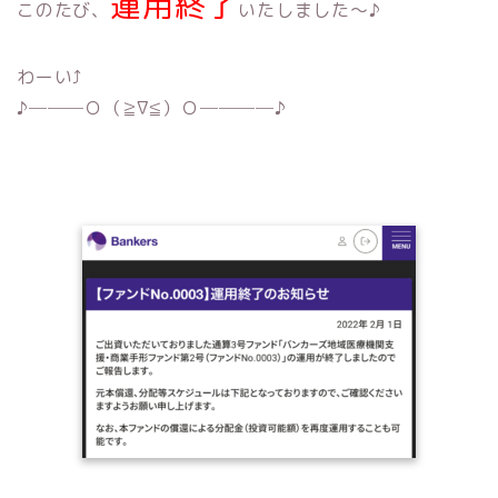
運用終了
このたび、
いたしました〜♪
わーい⤴︎
♪───Ｏ（≧∇≦）Ｏ────♪