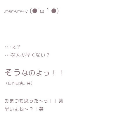
(●´ω｀●)
ﾊﾟﾁﾊﾟﾁﾊﾟﾁ〜♪
•••え？
•••なんか早くない？
そう
なのよっ！！
（自作自演。笑）
おまつも思った〜っ！！笑
早いよね〜？！笑