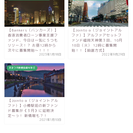
【Bankers（バンカーズ）】
【Jointo α（ジョイントアル
香港消費者ローン事業支援フ
ファ）】アルファアセットフ
ァンド、今日は一気に５つも
ァンド福岡天神第３回、10月
リリース！？ お昼12時から
18日（火） 12時に募集開
次々に募集開始〜！！！
始！！【抽選方式】
2023年1月18日
2022年9月29日
おまつ不動産投資を学ぶ
【Jointo α（ジョイントアル
ファ）】小樽駅前の新ファン
ド募集が《３月》に延期決
定〜っ！ 新情報も？！
2021年1月10日