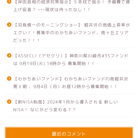
【岸田首相の経済対策指示】５本柱で指示！ 予備費で賃
上げ促進？ •••現状は待ったなし！！
【羽鳥慎一のモーニングショー】 軽井沢の地価上昇率が
エグい！！募集中のわかちあいファンド、南ヶ丘エリア
だった！！！
【ASSECLI（アセクリ）】神奈川県川崎市#35ファンド
は 9月19日(火) 18時から 募集開始！！
【わかちあいファンド】わかちあいファンドPJ南軽井沢
第Ⅱ期 、9月4日（月）お昼12時から募集開始！！
【新NISA制度】2024年1月から導入される 新しい
NISA！ なにがどう変わる？？
最近のコメント