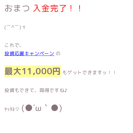
おまつ
入金完了！！
(￣^￣)ゞ
これで、
投資応援キャンペーン
の
最大11,000円
もゲットできますッ！！
投資もできて、両得ですね♪
(●´ω｀●)
ﾔｯﾀﾈ♡