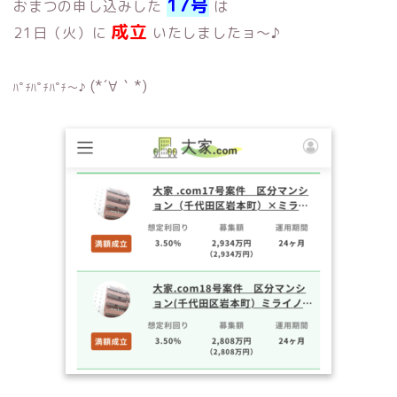
17号
おまつの申し込みした
は
成立
21日（火）に
いたしましたョ〜♪
(*´∀｀*)
ﾊﾟﾁﾊﾟﾁﾊﾟﾁ〜♪