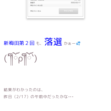
落選
新梅田第２回
も、
かぁー
(´༎ຶོρ༎ຶོ`)
結果がわかったのは、
昨日（2/17）の午前中だったかな•••