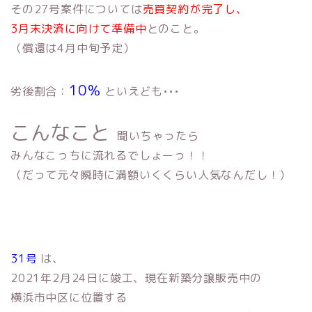
その27号案件については
売買契約が完了し、
3月末決済に向けて準備中
とのこと。
（償還は4月中旬予定）
10％
劣後割合：
といえども•••
こんなこと
聞いちゃったら
みんなこっちに流れるでしょーっ！！
（だって元々瞬時に満額いくくらい人気なんだし！）
31号
は、
2021年2月24日に竣工、現在新築分譲販売中の
横浜市中区に位置する