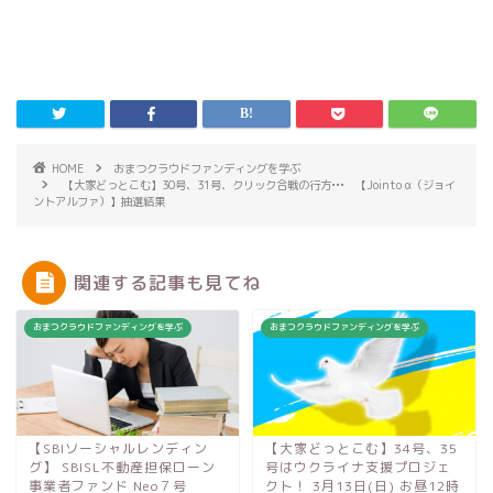
HOME
おまつクラウドファンディングを学ぶ
【大家どっとこむ】30号、31号、クリック合戦の行方••• 【Jointo α（ジョイ
ントアルファ）】抽選結果
関連する記事も見てね
おまつクラウドファンディングを学ぶ
おまつクラウドファンディングを学ぶ
【SBIソーシャルレンディン
【大家どっとこむ】34号、35
グ】 SBISL不動産担保ローン
号はウクライナ支援プロジェ
事業者ファンド Neo７号
クト！ 3月13日(日) お昼12時