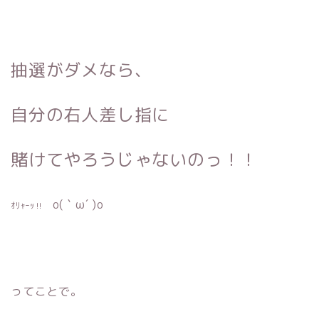
抽選がダメなら、
自分の右人差し指に
賭けてやろうじゃないのっ！！
o(｀ω´ )o
ｵﾘｬｰｯ‼︎
ってことで。