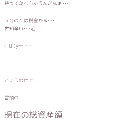
持ってかれちゃうんだなぁ•••
５分の１は税金かぁ•••
世知辛い•••泣
( ´Д`)y━･~~
というわけで。
冒頭の
現在の総資産額