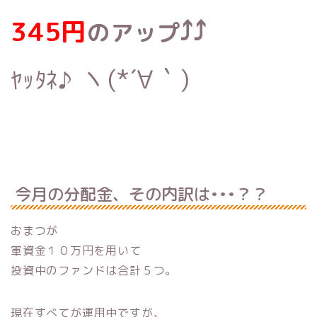
345円
⤴︎⤴︎
のアップ
ヽ(*´∀｀)
ﾔｯﾀﾈ♪
今月の分配金、その内訳は•••？？
おまつが
軍資金１０万円を用いて
投資中のファンドは合計５つ。
現在すべてが運用中ですが、