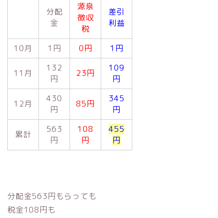
源泉
分配
差引
徴収
金
利益
税
10月
1円
0円
1円
132
109
11月
23円
円
円
430
345
12月
85円
円
円
563
108
455
累計
円
円
円
分配金563円もらっても
税金108円も