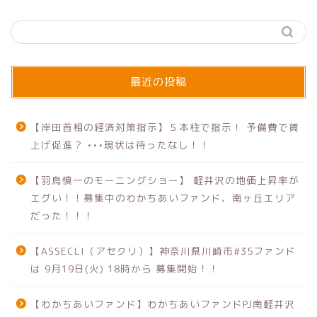
最近の投稿
【岸田首相の経済対策指示】５本柱で指示！ 予備費で賃
上げ促進？ •••現状は待ったなし！！
【羽鳥慎一のモーニングショー】 軽井沢の地価上昇率が
エグい！！募集中のわかちあいファンド、南ヶ丘エリア
だった！！！
【ASSECLI（アセクリ）】神奈川県川崎市#35ファンド
は 9月19日(火) 18時から 募集開始！！
【わかちあいファンド】わかちあいファンドPJ南軽井沢