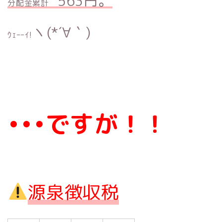
563円。
分配金累計
ヽ(*´∀｀)
ｳｪｰｰｲ!
•••ですが！！
源泉徴収税