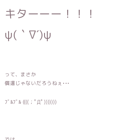
キターーー！！！
ψ(｀∇´)ψ
って、まさか
償還じゃないだろうねぇ•••
ﾌﾞﾙﾌﾞﾙ ((((；ﾟДﾟ)))))))
では