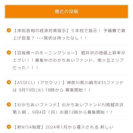
最近の投稿
【岸田首相の経済対策指示】５本柱で指示！ 予備費で賃
上げ促進？ •••現状は待ったなし！！
【羽鳥慎一のモーニングショー】 軽井沢の地価上昇率が
エグい！！募集中のわかちあいファンド、南ヶ丘エリア
だった！！！
【ASSECLI（アセクリ）】神奈川県川崎市#35ファンド
は 9月19日(火) 18時から 募集開始！！
【わかちあいファンド】わかちあいファンドPJ南軽井沢
第Ⅱ期 、9月4日（月）お昼12時から募集開始！！
【新NISA制度】2024年1月から導入される 新しい