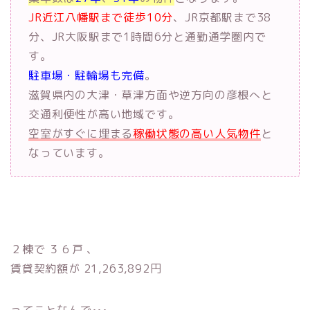
JR近江八幡駅まで徒歩10分
、JR京都駅まで38
分、JR大阪駅まで1時間6分と通勤通学圏内で
す。
駐車場・駐輪場も完備
。
滋賀県内の大津・草津方面や逆方向の彦根へと
交通利便性が高い地域です。
空室がすぐに埋まる
稼働状態の高い人気物件
と
なっています。
２棟で ３６戸 、
賃貸契約額が 21,263,892円
ってことなんで•••