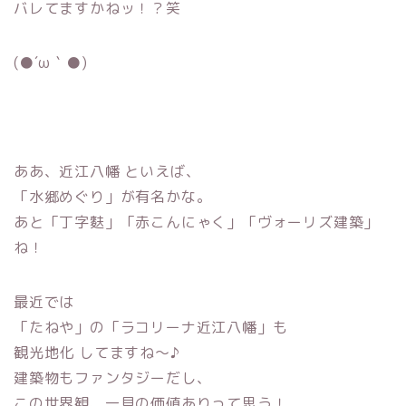
バレてますかねッ！？笑
(●´ω｀●)
ああ、近江八幡 といえば、
「水郷めぐり」が有名かな。
あと「丁字麩」「赤こんにゃく」「ヴォーリズ建築」
ね！
最近では
「たねや」の「ラコリーナ近江八幡」も
観光地化 してますね〜♪
建築物もファンタジーだし、
この世界観、一見の価値ありって思う！