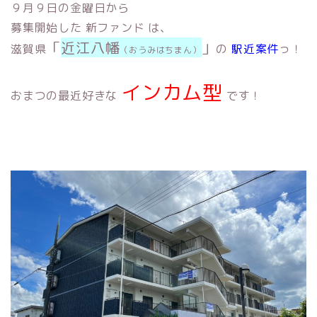
９月９日の金曜日から
募集開始した 新ファンド は、
「
近江八幡
」
滋賀県
の
駅近案件
っ！
（おうみはちまん）
インカム型
おまつの最近好きな
です！