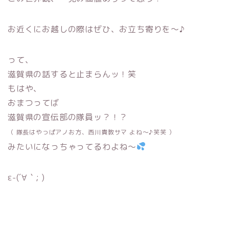
お近くにお越しの際はぜひ、お立ち寄りを〜♪
って、
滋賀県の話すると止まらんッ！笑
もはや、
おまつってば
滋賀県の宣伝部の隊員ッ？！？
（ 隊長はやっぱアノお方、西川貴教サマ よね〜♪笑笑 ）
みたいになっちゃってるわよね〜
ε-(´∀｀; )