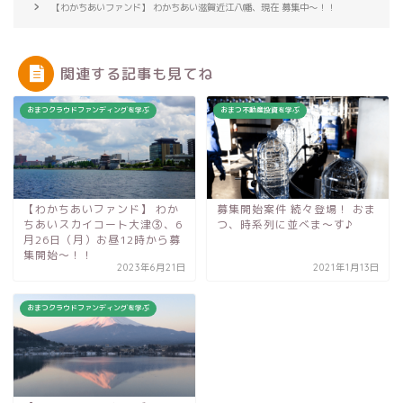
【わかちあいファンド】 わかちあい滋賀近江八幡、現在 募集中〜！！
関連する記事も見てね
おまつクラウドファンディングを学ぶ
おまつ不動産投資を学ぶ
【わかちあいファンド】 わか
募集開始案件 続々登場！ おま
ちあいスカイコート大津③、6
つ、時系列に並べま〜す♪
月26日（月）お昼12時から募
集開始〜！！
2023年6月21日
2021年1月13日
おまつクラウドファンディングを学ぶ