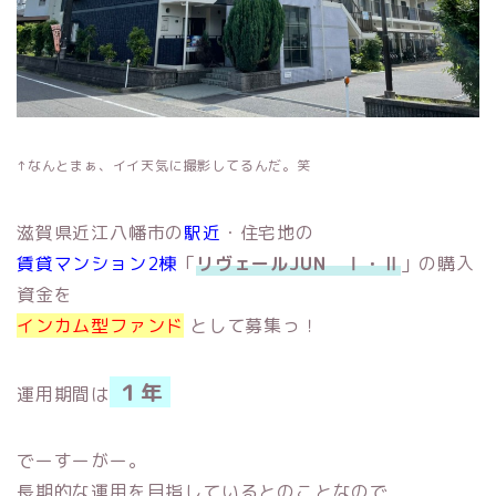
↑なんとまぁ、イイ天気に撮影してるんだ。笑
滋賀県近江八幡市の
駅近
・住宅地の
賃貸マンション2棟
「
リヴェールJUN Ⅰ・Ⅱ
」の購入
資金を
インカム型ファンド
として募集っ！
１年
運用期間は
でーすーがー。
長期的な運用を目指しているとのことなので