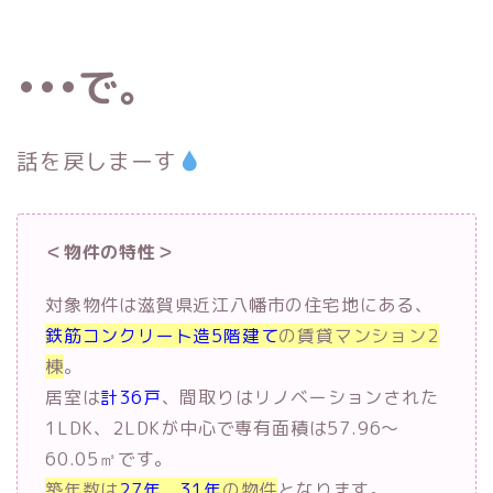
•••で。
話を戻しまーす
＜物件の特性＞
対象物件は滋賀県近江八幡市の住宅地にある、
鉄筋コンクリート造5階建て
の賃貸マンション2
棟
。
居室は
計36戸
、間取りはリノベーションされた
1LDK、2LDKが中心で専有面積は57.96～
60.05㎡です。
築年数は
27年
、
31年
の物件
となります。