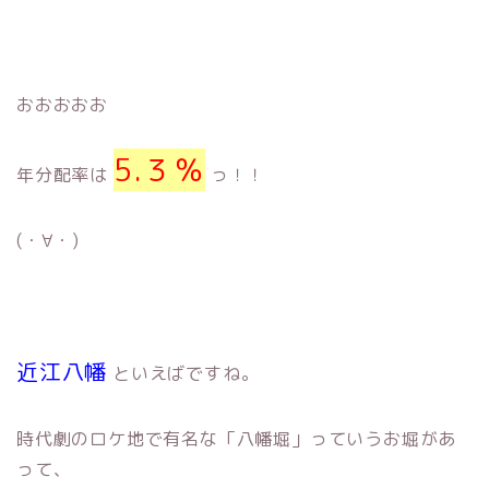
おおおおお
5.３％
年分配率は
っ！！
(・∀・)
近江八幡
といえばですね。
時代劇のロケ地で有名な「八幡堀」っていうお堀があ
って、