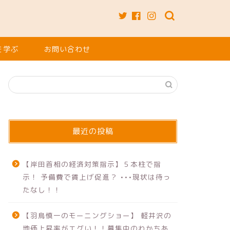
を学ぶ
お問い合わせ
最近の投稿
【岸田首相の経済対策指示】５本柱で指
示！ 予備費で賃上げ促進？ •••現状は待っ
たなし！！
【羽鳥慎一のモーニングショー】 軽井沢の
地価上昇率がエグい！！募集中のわかちあ