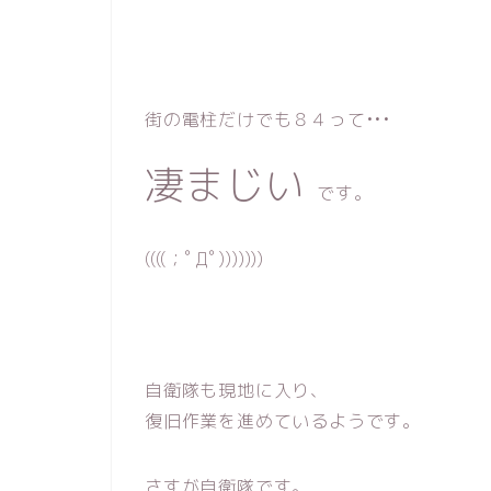
街の電柱だけでも８４って•••
凄まじい
です。
((((；ﾟДﾟ)))))))
自衛隊も現地に入り、
復旧作業を進めているようです。
さすが自衛隊です。