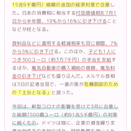
15兆9千億円）規模の追加の経済対策で合意
し
た。日本の消費税に相当する
付加価値税を7月1
日から半年間、19%から16%に引き下げる
こと
などが柱となる。
食料品などに適用する軽減税率も同じ期間、7%
から5%に引き下げ
る。このほか、
子ども1人に
つき300ユーロ（約3万7千円）の手当を支給
す
るほか、
電気自動車の購入補助の増額、電気料
金の引き下げ
なども盛り込んだ。メルケル首相
は3日の記者会見で、一連の策が
危機脱却のため
の「土台となる」
と語った。
今回は、新型コロナの影響を受けて3月に合意し
た総額7500億ユーロ（約91兆5千億円）の対策
に続くもの
。ドイツは既に、企業の資金繰り支
援や助成金の支給のほか、時短勤務を強いられ