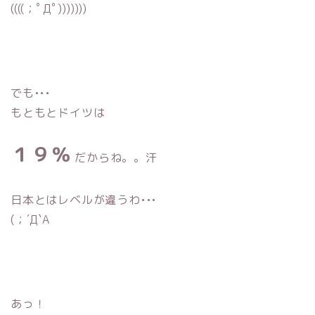
((((；ﾟДﾟ)))))))
でも•••
もともとドイツは
１９％
だからね。。汗
日本とはレベルが違うわ•••
(；´Д`A
あっ！