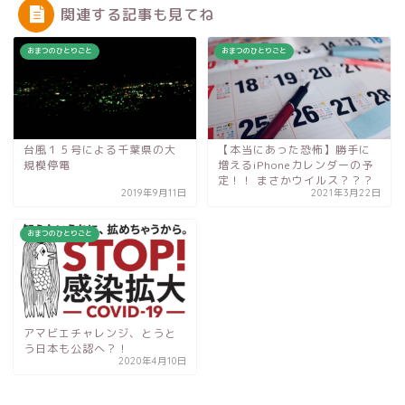
関連する記事も見てね
おまつのひとりごと
おまつのひとりごと
台風１５号による千葉県の大
【本当にあった恐怖】勝手に
規模停電
増えるiPhoneカレンダーの予
定！！ まさかウイルス？？？
2019年9月11日
2021年3月22日
おまつのひとりごと
アマビエチャレンジ、とうと
う日本も公認へ？！
2020年4月10日