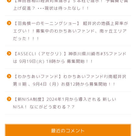
【岸田首相の経済対策指示】５本柱で指示！ 予備費で賃
上げ促進？ •••現状は待ったなし！！
【羽鳥慎一のモーニングショー】 軽井沢の地価上昇率が
エグい！！募集中のわかちあいファンド、南ヶ丘エリア
だった！！！
【ASSECLI（アセクリ）】神奈川県川崎市#35ファンド
は 9月19日(火) 18時から 募集開始！！
【わかちあいファンド】わかちあいファンドPJ南軽井沢
第Ⅱ期 、9月4日（月）お昼12時から募集開始！！
【新NISA制度】2024年1月から導入される 新しい
NISA！ なにがどう変わる？？
最近のコメント