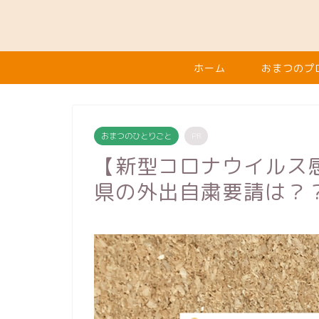
ホーム
おまつのプ
おまつのひとりごと
PR
【新型コロナウイルス
県の外出自粛要請は？