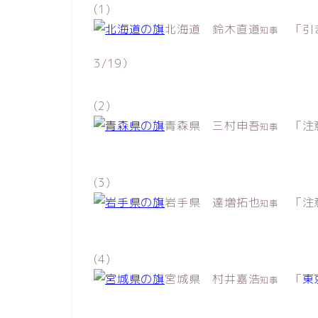
(1)
北海道 鈴木直道
「引き
知事
3/19）
(2)
青森県 三村申吾
「注
知事
(3)
岩手県 達増拓也
「注意
知事
(4)
宮城県 村井嘉浩
「
東
知事