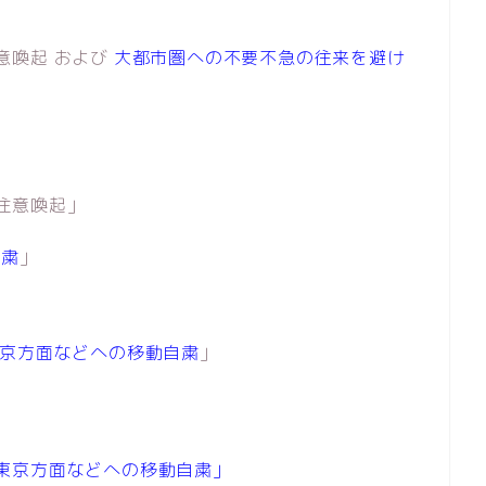
喚起 および
大都市圏への不要不急の往来を避け
注意喚起」
自粛
」
京方面などへの移動自粛
」
東京方面などへの移動自粛」