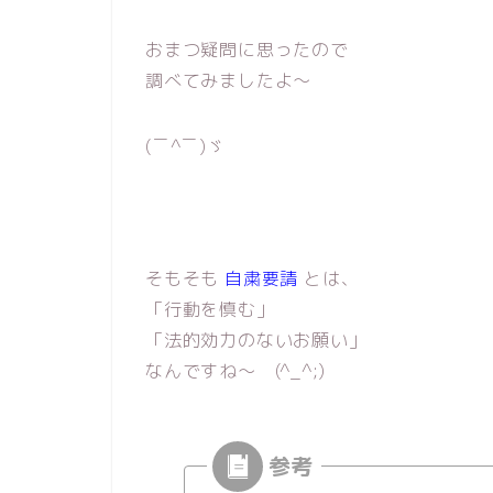
おまつ疑問に思ったので
調べてみましたよ〜
(￣^￣)ゞ
そもそも
自粛要請
とは、
「行動を慎む」
「法的効力のないお願い」
なんですね〜 (^_^;)