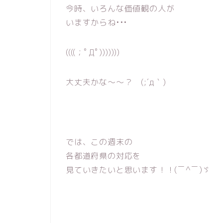
今時、いろんな価値観の人が
いますからね•••
((((；ﾟДﾟ)))))))
大丈夫かな〜〜？ (;´д｀)
では、この週末の
各都道府県の対応を
見ていきたいと思います！！(￣^￣)ゞ