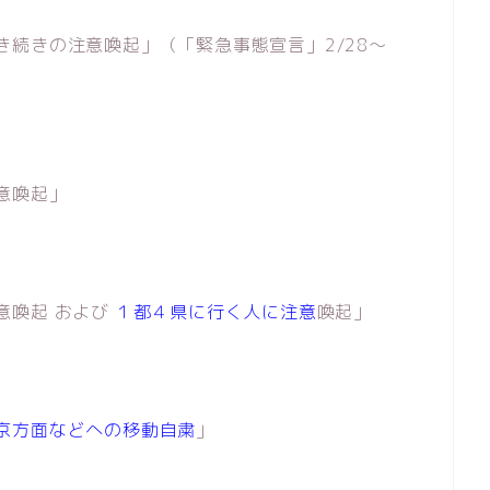
続きの注意喚起」（「緊急事態宣言」2/28〜
意喚起」
喚起 および
１都４県に行く人に注意
喚起」
京方面などへの移動自粛
」