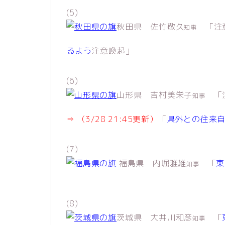
(5)
秋田県 佐竹敬久
「注意
知事
るよう
注意喚起」
(6)
山形県 吉村美栄子
「
知事
⇒ （3/28 21:45更新）
「
県外との往来
(7)
福島県 内堀雅雄
「
東
知事
(8)
茨城県 大井川和彦
「
知事