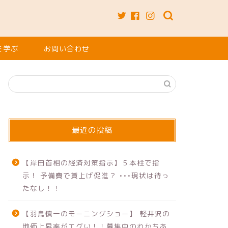
を学ぶ
お問い合わせ
最近の投稿
【岸田首相の経済対策指示】５本柱で指
示！ 予備費で賃上げ促進？ •••現状は待っ
たなし！！
【羽鳥慎一のモーニングショー】 軽井沢の
地価上昇率がエグい！！募集中のわかちあ