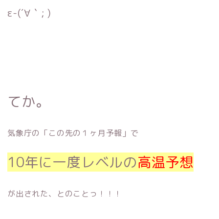
ε-(´∀｀; )
てか。
気象庁の「この先の１ヶ月予報」で
10年に一度レベルの
高温予想
が出された、とのことっ！！！