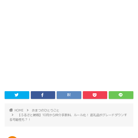
HOME
おまつのひとりごと
【ふるさと納税】10月から仲介手数料、ルール化！ 返礼品がグレードダウンす
る可能性も？！