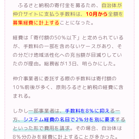
ふるさと納税の寄付金を募るため、
自治体が
仲介サイトに支払う手数料は、
10月から
全額を
募集経費に計上する
ことになった。
経費は「寄付額の50％以下」と定められている
が、手数料の一部を含めないケースがあり、そ
の分だけ地域活性化への充当額が目減りしてい
たのが理由。総務省が13日、明らかにした。
仲介事業者に委託する際の手数料は寄付額の
10％前後が多く、原則ふるさと納税の経費に含
まれる。
しかし
一部事業者は、
手数料を8％に抑え
る一
方、
システム経費の名目で2％分を別に要求
する
といった形で費用を請求
。その場合、自治体は
8％分のみを経費に計上することが多かった。