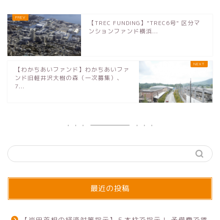
【TREC FUNDING】"TREC6号" 区分マ
ンションファンド横浜...
【わかちあいファンド】わかちあいファ
ンド旧軽井沢大樹の森（一次募集）、
7...
最近の投稿
【岸田首相の経済対策指示】５本柱で指示！ 予備費で賃