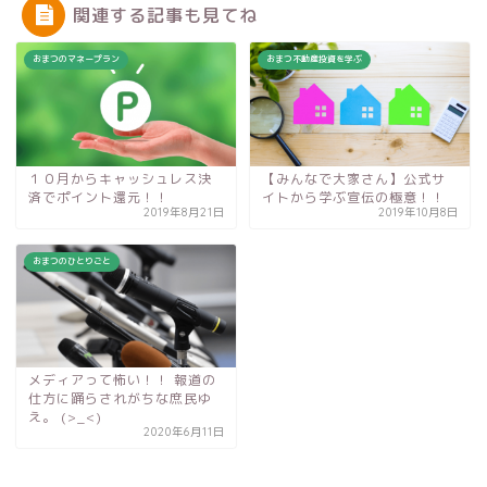
関連する記事も見てね
おまつのマネープラン
おまつ不動産投資を学ぶ
１０月からキャッシュレス決
【みんなで大家さん】公式サ
済でポイント還元！！
イトから学ぶ宣伝の極意！！
2019年8月21日
2019年10月8日
おまつのひとりごと
メディアって怖い！！ 報道の
仕方に踊らされがちな庶民ゆ
え。 (>_<)
2020年6月11日