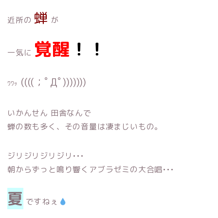
蝉
近所の
が
覚醒
！！
一気に
((((；ﾟДﾟ)))))))
ﾜﾜｯ
いかんせん 田舎なんで
蝉の数も多く
、その音量は凄まじいもの。
ジリジリジリジリ•••
朝からずっと鳴り響くアブラゼミの大合唱•••
夏
ですねぇ